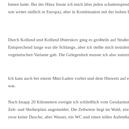
bieten hatte. Bei der Hitze freute ich mich über jeden schattens
wie weiter südlich in Europa), aber in Kombination mit der hohen 
Durch Kollund und Kollund Østerskov ging es großteils auf Straßen, 
Entsprechend lange war die Schlange, aber ich stellte mich trotzde
vegetarischen Variante gab. Die Gelegenheit musste ich also nutze
Ich kam auch bei einem Mini-Laden vorbei und dem Hinweis auf ein
war.
Nach knapp 20 Kilometern zweigte ich schließlich vom Gendarmstie
Zelt- und Shelterplatz angemeldet. Die Zeltwiese liegt im Wald, e
zwar keine Dusche, aber Wasser, ein WC und einen tollen Aufentha