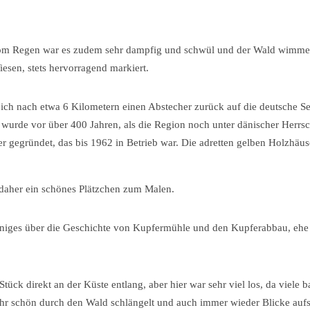
 Vom Regen war es zudem sehr dampfig und schwül und der Wald wimmel
sen, stets hervorragend markiert.
s ich nach etwa 6 Kilometern einen Abstecher zurück auf die deutsche Se
urde vor über 400 Jahren, als die Region noch unter dänischer Herrsc
 gegründet, das bis 1962 in Betrieb war. Die adretten gelben Holzhäu
 daher ein schönes Plätzchen zum Malen.
iniges über die Geschichte von Kupfermühle und den Kupferabbau, ehe
ück direkt an der Küste entlang, aber hier war sehr viel los, da viele 
ehr schön durch den Wald schlängelt und auch immer wieder Blicke auf