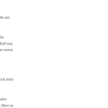
te nur
ite
haft war,
ser waren
 ich mich
baden
s Meer zu