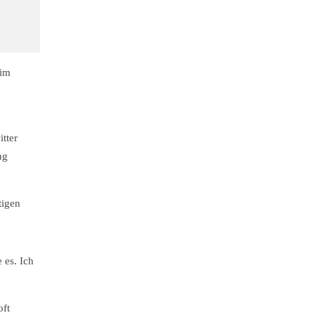
 im
n
tter
ng
tigen
 es. Ich
oft