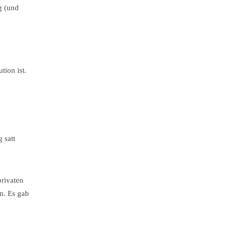
g (und
tion ist.
 satt
privaten
n. Es gab