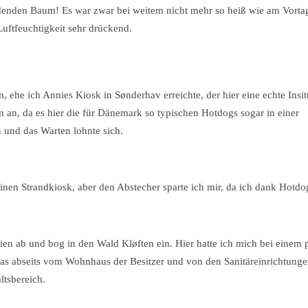
pendenden Baum! Es war zwar bei weitem nicht mehr so heiß wie am Vorta
Luftfeuchtigkeit sehr drückend.
ehe ich Annies Kiosk in Sønderhav erreichte, der hier eine echte Insitu
m an, da es hier die für Dänemark so typischen Hotdogs sogar in einer
n und das Warten lohnte sich.
en Strandkiosk, aber den Abstecher sparte ich mir, da ich dank Hotdog
n ab und bog in den Wald Kløften ein. Hier hatte ich mich bei einem 
twas abseits vom Wohnhaus der Besitzer und von den Sanitäreinrichtunge
ltsbereich.