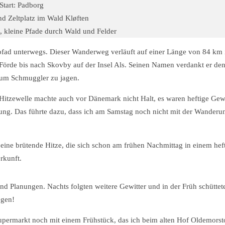
Start: Padborg
und Zeltplatz im Wald Kløften
e, kleine Pfade durch Wald und Felder
fad unterwegs. Dieser Wanderweg verläuft auf einer Länge von 84 km
örde bis nach Skovby auf der Insel Als. Seinen Namen verdankt er de
 um Schmuggler zu jagen.
Hitzewelle machte auch vor Dänemark nicht Halt, es waren heftige Gewi
ng. Das führte dazu, dass ich am Samstag noch nicht mit der Wanderu
 eine brütende Hitze, die sich schon am frühen Nachmittag in einem hef
rkunft.
 Planungen. Nachts folgten weitere Gewitter und in der Früh schüttete
egen!
upermarkt noch mit einem Frühstück, das ich beim alten Hof Oldemorst