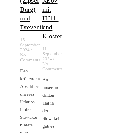
(Zipser
Jasov
Burg)
mit
und
Höhle
Dreveník
und
Kloster
15.
September
11.
2024
/
September
No
2024
/
Comments
No
Comments
Den
krönenden
An
Abschluss
unserem
unseres
dritten
Urlaubs
Tag in
in der
der
Slowakei
Slowakei
bildete
gab es
eine