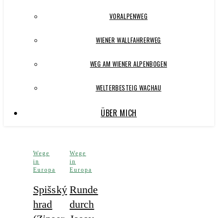
VORALPENWEG
WIENER WALLFAHRERWEG
WEG AM WIENER ALPENBOGEN
WELTERBESTEIG WACHAU
ÜBER MICH
Wege
Wege
in
in
Europa
Europa
Spišský
Runde
hrad
durch