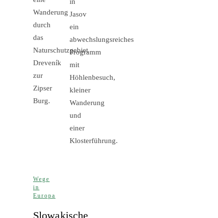
in
Wanderung
Jasov
durch
ein
das
abwechslungsreiches
Naturschutzgebiet
Programm
Dreveník
mit
zur
Höhlenbesuch,
Zipser
kleiner
Burg.
Wanderung
und
einer
Klosterführung.
Wege
in
Europa
Slowakische