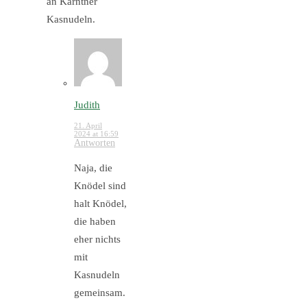
an Kärntner
Kasnudeln.
Judith
21. April
2024 at 16:59
Antworten
Naja, die
Knödel sind
halt Knödel,
die haben
eher nichts
mit
Kasnudeln
gemeinsam.