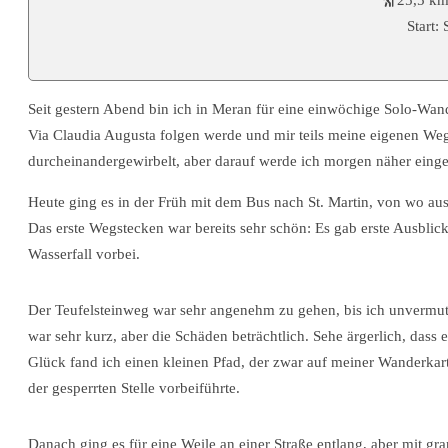
Start: 
Seit gestern Abend bin ich in Meran für eine einwöchige Solo-Wa
Via Claudia Augusta folgen werde und mir teils meine eigenen Wege
durcheinandergewirbelt, aber darauf werde ich morgen näher eing
Heute ging es in der Früh mit dem Bus nach St. Martin, von wo a
Das erste Wegstecken war bereits sehr schön: Es gab erste Ausbli
Wasserfall vorbei.
Der Teufelsteinweg war sehr angenehm zu gehen, bis ich unvermut
war sehr kurz, aber die Schäden beträchtlich. Sehe ärgerlich, das
Glück fand ich einen kleinen Pfad, der zwar auf meiner Wanderkar
der gesperrten Stelle vorbeiführte.
Danach ging es für eine Weile an einer Straße entlang, aber mit g