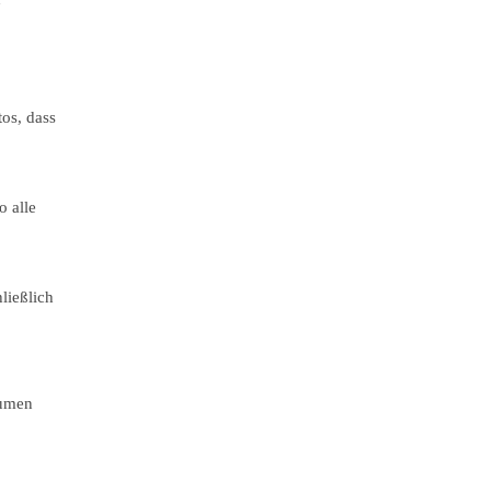
os, dass
o alle
ließlich
lumen