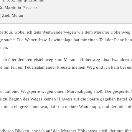
St. Martin in Passeier
Ziel: Meran
ndertour, wobei ich teils Weitwanderwegen wie dem Meraner Höhenweg 
 suche. Die Wetter- bzw. Lawinenlage hat mir einen Teil der Pläne bere
ehen.
us ich über den Teufelsteinweg zum Meraner Höhenweg hinaufwandern w
cke ins Tal, ein Feuersalamander kreuzte meinen Weg und ich kam bei e
et auf eine Wegsperre wegen einem Murenabgang stieß. Der gesperrte 
s es zu Beginn des Weges keinen Hinweis auf die Sperre gegeben hatte! 
te nicht eingezeichnet war, dafür in meiner Wanderapp, und der mich o
randiosen Blicken, ehe ich auf den Meraner Höhenweg stieß, der nun übe