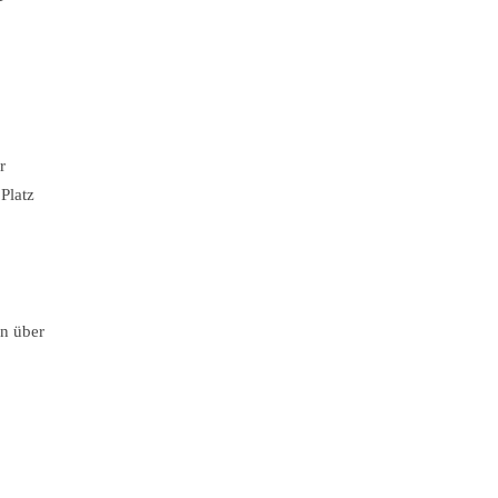
r
Platz
n über
h