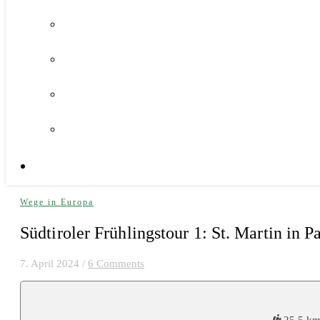
Wege in Europa
Südtiroler Frühlingstour 1: St. Martin in P
7. April 2024
/
6 Comments
25,5 k