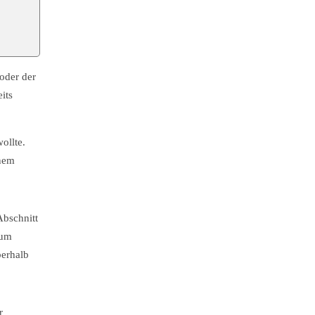
oder der
its
ollte.
inem
Abschnitt
Zum
berhalb
r