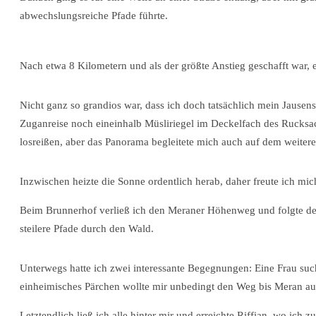
abwechslungsreiche Pfade führte.
Nach etwa 8 Kilometern und als der größte Anstieg geschafft war, e
Nicht ganz so grandios war, dass ich doch tatsächlich mein Jausen
Zuganreise noch eineinhalb Müsliriegel im Deckelfach des Rucksac
losreißen, aber das Panorama begleitete mich auch auf dem weiter
Inzwischen heizte die Sonne ordentlich herab, daher freute ich mic
Beim Brunnerhof verließ ich den Meraner Höhenweg und folgte de
steilere Pfade durch den Wald.
Unterwegs hatte ich zwei interessante Begegnungen: Eine Frau such
einheimisches Pärchen wollte mir unbedingt den Weg bis Meran au
Letztendlich ließ ich alle hinter mir und erreichte Riffian, wo ic