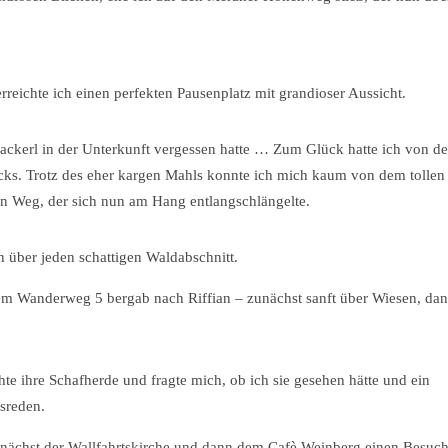
rreichte ich einen perfekten Pausenplatz mit grandioser Aussicht.
sackerl in der Unterkunft vergessen hatte … Zum Glück hatte ich von de
ks. Trotz des eher kargen Mahls konnte ich mich kaum von dem tollen 
en Weg, der sich nun am Hang entlangschlängelte.
h über jeden schattigen Waldabschnitt.
m Wanderweg 5 bergab nach Riffian – zunächst sanft über Wiesen, dan
te ihre Schafherde und fragte mich, ob ich sie gesehen hätte und ein
sreden.
h zunächst der Wallfahrtskirche und dann dem Cafè Weinberg einen Besuc