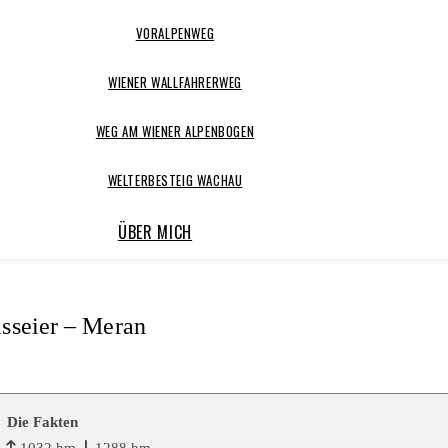
VORALPENWEG
WIENER WALLFAHRERWEG
WEG AM WIENER ALPENBOGEN
WELTERBESTEIG WACHAU
ÜBER MICH
asseier – Meran
Die Fakten
m
1032 hm
1288 hm