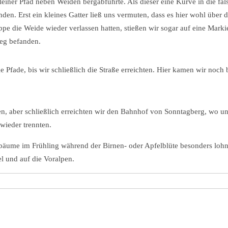
leiner Pfad neben Weiden bergabführte. Als dieser eine Kurve in die fal
en. Erst ein kleines Gatter ließ uns vermuten, dass es hier wohl über 
pe die Weide wieder verlassen hatten, stießen wir sogar auf eine Mark
weg befanden.
e Pfade, bis wir schließlich die Straße erreichten. Hier kamen wir noch
en, aber schließlich erreichten wir den Bahnhof von Sonntagberg, wo un
wieder trennten.
tbäume im Frühling während der Birnen- oder Apfelblüte besonders lohnt
l und auf die Voralpen.