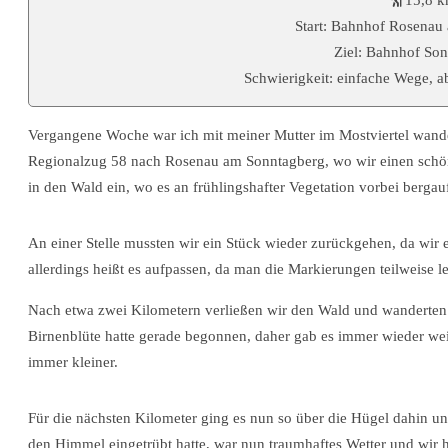
Start: Bahnhof Rosenau
Ziel: Bahnhof Son
Schwierigkeit: einfache Wege, a
Vergangene Woche war ich mit meiner Mutter im Mostviertel wande
Regionalzug 58 nach Rosenau am Sonntagberg, wo wir einen schöne
in den Wald ein, wo es an frühlingshafter Vegetation vorbei bergau
An einer Stelle mussten wir ein Stück wieder zurückgehen, da wir e
allerdings heißt es aufpassen, da man die Markierungen teilweise le
Nach etwa zwei Kilometern verließen wir den Wald und wanderten
Birnenblüte hatte gerade begonnen, daher gab es immer wieder we
immer kleiner.
Für die nächsten Kilometer ging es nun so über die Hügel dahin 
den Himmel eingetrübt hatte, war nun traumhaftes Wetter und wir 