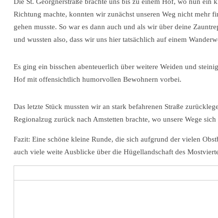
Die St. Georgnerstraße brachte uns bis zu einem Hof, wo nun ein k
Richtung machte, konnten wir zunächst unseren Weg nicht mehr find
gehen musste. So war es dann auch und als wir über deine Zauntrep
und wussten also, dass wir uns hier tatsächlich auf einem Wander
Es ging ein bisschen abenteuerlich über weitere Weiden und steinig
Hof mit offensichtlich humorvollen Bewohnern vorbei.
Das letzte Stück mussten wir an stark befahrenen Straße zurückleg
Regionalzug zurück nach Amstetten brachte, wo unsere Wege sich 
Fazit: Eine schöne kleine Runde, die sich aufgrund der vielen Obs
auch viele weite Ausblicke über die Hügellandschaft des Mostvierte