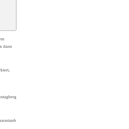
dem
en dann
kiert,
nntagberg
harastaub