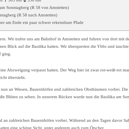
 am Sonntagberg (R 58 von Amstetten)
ntagberg (R 58 nach Amstetten)
ber am Ende ein paar schwer erkennbare Pfade
rn. Wir trafen uns am Bahnhof in Amstetten und fuhren von dort mit 
n Blick auf die Basilika hatten. Wir überquerten die Ybbs und taucht
f ging.
ine Abzweigung verpasst hatten. Der Weg hier ist zwar rot-weiß-rot mar
icht übersieht.
 nun an Wiesen, Bauernhöfen und zahlreichen Obstbäumen vorbei. Die
iße Blüten zu sehen. In unserem Rücken wurde nun die Basilika am So
und an zahlreichen Bauernhöfen vorbei. Während an den Tagen davor Sa
hatten eine schöne Sicht, unter anderem auch zum Ötscher.