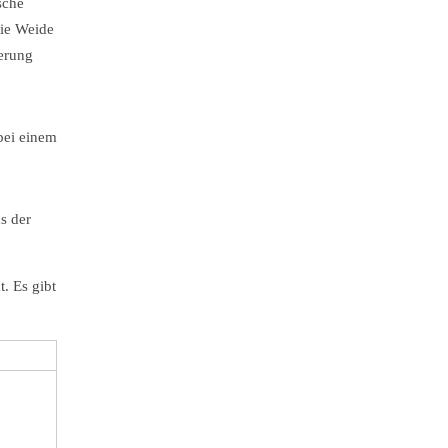
sche
die Weide
ierung
 bei einem
s der
. Es gibt