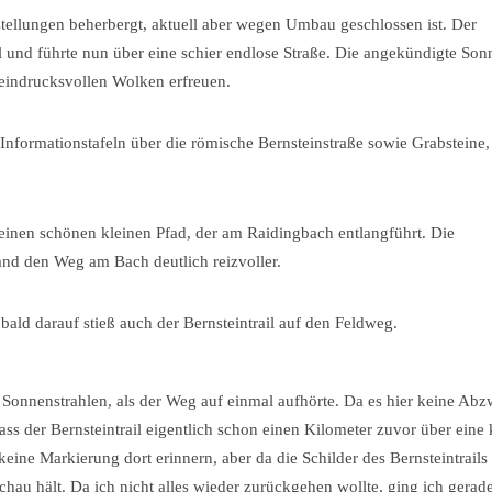
stellungen beherbergt, aktuell aber wegen Umbau geschlossen ist. Der
rail und führte nun über eine schier endlose Straße. Die angekündigte Son
 eindrucksvollen Wolken erfreuen.
nformationstafeln über die römische Bernsteinstraße sowie Grabsteine,
f einen schönen kleinen Pfad, der am Raidingbach entlangführt. Die
 fand den Weg am Bach deutlich reizvoller.
ald darauf stieß auch der Bernsteintrail auf den Feldweg.
 Sonnenstrahlen, als der Weg auf einmal aufhörte. Da es hier keine Ab
dass der Bernsteintrail eigentlich schon einen Kilometer zuvor über eine 
eine Markierung dort erinnern, aber da die Schilder des Bernsteintrails 
chau hält. Da ich nicht alles wieder zurückgehen wollte, ging ich gerad