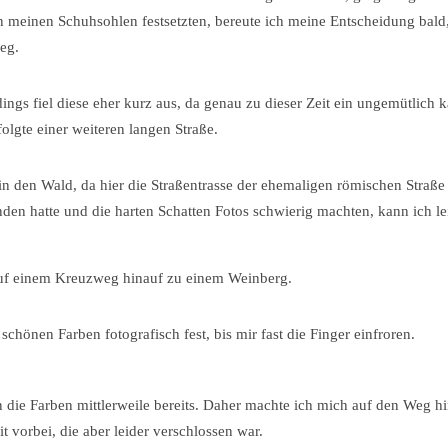
an meinen Schuhsohlen festsetzten, bereute ich meine Entscheidung bald
weg.
dings fiel diese eher kurz aus, da genau zu dieser Zeit ein ungemütlich k
lgte einer weiteren langen Straße.
n den Wald, da hier die Straßentrasse der ehemaligen römischen Straße
funden hatte und die harten Schatten Fotos schwierig machten, kann ich le
 auf einem Kreuzweg hinauf zu einem Weinberg.
hönen Farben fotografisch fest, bis mir fast die Finger einfroren.
en die Farben mittlerweile bereits. Daher machte ich mich auf den Weg h
 vorbei, die aber leider verschlossen war.