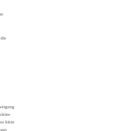
ne
 die
zweigung
kleine
so klein
eaus