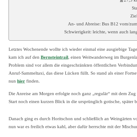
St
Zie
An- und Abreise: Bus B12 vom/zum
Schwierigkeit: leichte, wenn auch la
Letztes Wochenende wollte ich wieder einmal eine ausgiebige Tag
kam ich auf den
Bernsteintrail
, einen Weitwanderweg im Burgenlan
Problem sind vor allem die eingeschränkten öffentlichen Verbindu
Anruf-Sammeltaxi, das diese Lücken füllt. So stand als einer Forts
nun
hier
finden.
Die Anreise am Morgen erfolgte noch ganz „regulär“ mit dem Zu
Start noch einen kurzen Blick in die ursprünglich gotische, später b
Danach ging es durch Horitschon und schließlich an Weingärten vo
nun war es freilich etwas kahl, aber dafür herrschte mit der Mi