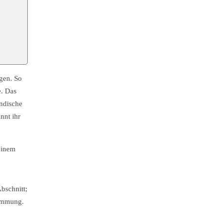
gen. So
e. Das
ändische
nnt ihr
einem
bschnitt;
timmung.