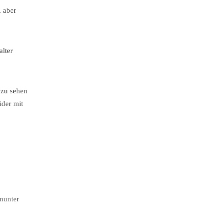
, aber
alter
 zu sehen
ider mit
inunter