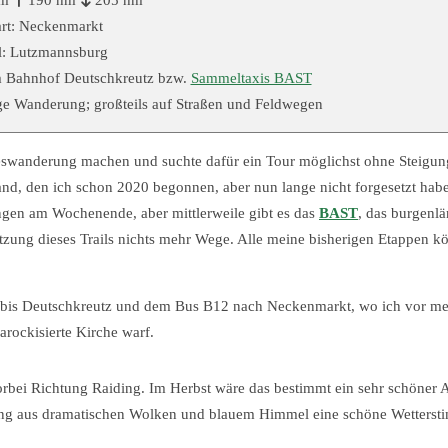
art: Neckenmarkt
l: Lutzmannsburg
 Bahnhof Deutschkreutz bzw.
Sammeltaxis BAST
nge Wanderung; großteils auf Straßen und Feldwegen
eswanderung machen und suchte dafür ein Tour möglichst ohne Steigun
d, den ich schon 2020 begonnen, aber nun lange nicht forgesetzt hab
ngen am Wochenende, aber mittlerweile gibt es das
BAST
, das burgenl
etzung dieses Trails nichts mehr Wege. Alle meine bisherigen Etappen kö
g bis Deutschkreutz und dem Bus B12 nach Neckenmarkt, wo ich vor m
arockisierte Kirche warf.
rbei Richtung Raiding. Im Herbst wäre das bestimmt ein sehr schöner A
schung aus dramatischen Wolken und blauem Himmel eine schöne Wetters