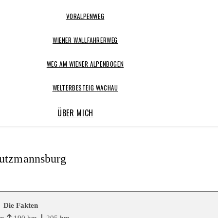
VORALPENWEG
WIENER WALLFAHRERWEG
WEG AM WIENER ALPENBOGEN
WELTERBESTEIG WACHAU
ÜBER MICH
Lutzmannsburg
Die Fakten
km
190 hm
205 hm