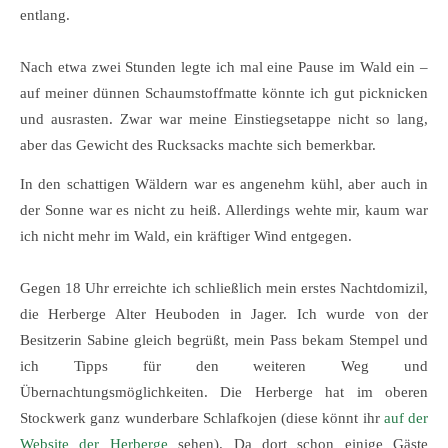
entlang.
Nach etwa zwei Stunden legte ich mal eine Pause im Wald ein –
auf meiner dünnen Schaumstoffmatte könnte ich gut picknicken
und ausrasten. Zwar war meine Einstiegsetappe nicht so lang,
aber das Gewicht des Rucksacks machte sich bemerkbar.
In den schattigen Wäldern war es angenehm kühl, aber auch in
der Sonne war es nicht zu heiß. Allerdings wehte mir, kaum war
ich nicht mehr im Wald, ein kräftiger Wind entgegen.
Gegen 18 Uhr erreichte ich schließlich mein erstes Nachtdomizil,
die Herberge Alter Heuboden in Jager. Ich wurde von der
Besitzerin Sabine gleich begrüßt, mein Pass bekam Stempel und
ich Tipps für den weiteren Weg und
Übernachtungsmöglichkeiten. Die Herberge hat im oberen
Stockwerk ganz wunderbare Schlafkojen (diese könnt ihr
auf der
Website der Herberge
sehen). Da dort schon einige Gäste