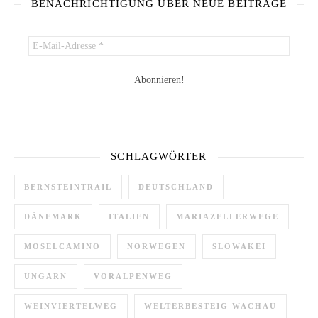
BENACHRICHTIGUNG ÜBER NEUE BEITRÄGE
SCHLAGWÖRTER
BERNSTEINTRAIL
DEUTSCHLAND
DÄNEMARK
ITALIEN
MARIAZELLERWEGE
MOSELCAMINO
NORWEGEN
SLOWAKEI
UNGARN
VORALPENWEG
WEINVIERTELWEG
WELTERBESTEIG WACHAU