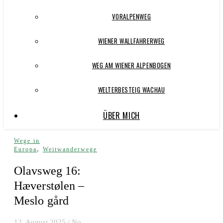
VORALPENWEG
WIENER WALLFAHRERWEG
WEG AM WIENER ALPENBOGEN
WELTERBESTEIG WACHAU
ÜBER MICH
Wege in
,
Europa
Weitwanderwege
Olavsweg 16:
Hæverstølen –
Meslo gård
12. August 2025
/
No