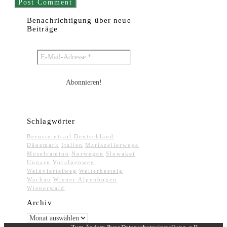
Benachrichtigung über neue
Beiträge
Schlagwörter
Bernsteintrail
Deutschland
Dänemark
Italien
Mariazellerwege
Moselcamino
Norwegen
Slowakei
Ungarn
Voralpenweg
Weinviertelweg
Welterbesteig
Wachau
Wiener Alpenbogen
Wienerwald
Archiv
Archiv