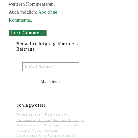
weiteren Kommentaren.
Auch möglich:
Abo ohne
Kommentar
.
Benachrichtigung über neue
Beiträge
Schlagwörter
Bernsteintrail
Deutschland
Dänemark
Italien
Mariazellerwege
Moselcamino
Norwegen
Slowakei
Ungarn
Voralpenweg
Weinviertelweg
Welterbesteig