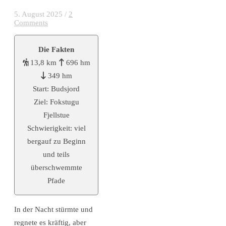
5. August 2025
/
2
Comments
Die Fakten
13,8 km
696 hm
349 hm
Start: Budsjord
Ziel: Fokstugu
Fjellstue
Schwierigkeit: viel
bergauf zu Beginn
und teils
überschwemmte
Pfade
In der Nacht stürmte und
regnete es kräftig, aber