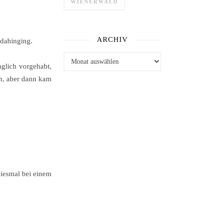
WIENERWALD
ARCHIV
 dahinging.
Archiv
nglich vorgehabt,
en, aber dann kam
iesmal bei einem