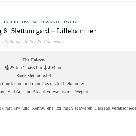
,
E IN EUROPA
WEITWANDERWEGE
 8: Slettum gård – Lillehammer
3. August 2025
/
No Comments
Die Fakten
25 km
468 hm
493 hm
Start: Slettum gård
ristrand, dann mit dem Bus nach Lillehammer
keit: viel Auf und Ab auf verwachsenen Wegen
ück mit Siw und Kenny, ehe ich mich schweren Herzens verabschiede