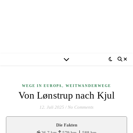
,
WEGE IN EUROPA
WEITWANDERWEGE
Von Lønstrup nach Kjul
12. Juli 2025
/
No Comments
Die Fakten
26,7 km
579 hm
588 hm