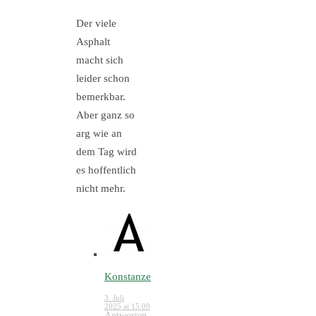
Der viele
Asphalt
macht sich
leider schon
bemerkbar.
Aber ganz so
arg wie an
dem Tag wird
es hoffentlich
nicht mehr.
Konstanze
3. Juli
2025 at 15:09
Antworten