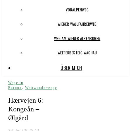
VORALPENWEG
WIENER WALLFAHRERWEG
WEG AM WIENER ALPENBOGEN
WELTERBESTEIG WACHAU
ÜBER MICH
Wege in
,
Europa
Weitwanderwege
Hærvejen 6:
Kongeån –
Ølgård
28. Juni 2025
/
3