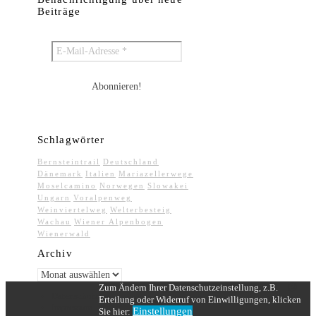
Beiträge
Schlagwörter
Bernsteintrail
Deutschland
Dänemark
Italien
Mariazellerwege
Moselcamino
Norwegen
Slowakei
Ungarn
Voralpenweg
Weinviertelweg
Welterbesteig
Wachau
Wiener Alpenbogen
Wienerwald
Archiv
Archiv
Zum Ändern Ihrer Datenschutzeinstellung, z.B.
Datenschutz
Erteilung oder Widerruf von Einwilligungen, klicken
Impressum
Einstellungen
Sie hier: