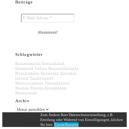
Beiträge
Schlagwörter
Bernsteintrail
Deutschland
Dänemark
Italien
Mariazellerwege
Moselcamino
Norwegen
Slowakei
Ungarn
Voralpenweg
Weinviertelweg
Welterbesteig
Wachau
Wiener Alpenbogen
Wienerwald
Archiv
Archiv
Zum Ändern Ihrer Datenschutzeinstellung, z.B.
Datenschutz
Erteilung oder Widerruf von Einwilligungen, klicken
Impressum
Einstellungen
Sie hier: