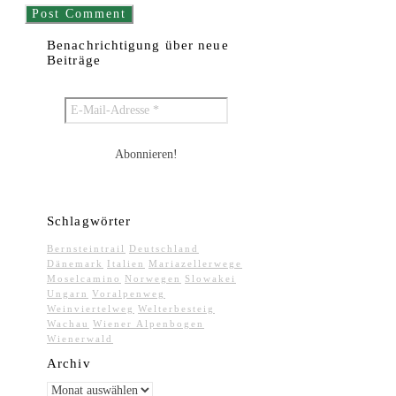
Benachrichtigung über neue
Beiträge
Schlagwörter
Bernsteintrail
Deutschland
Dänemark
Italien
Mariazellerwege
Moselcamino
Norwegen
Slowakei
Ungarn
Voralpenweg
Weinviertelweg
Welterbesteig
Wachau
Wiener Alpenbogen
Wienerwald
Archiv
Archiv