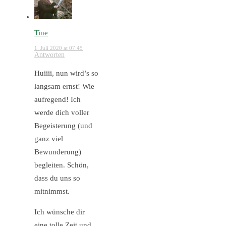
Tine
1. Juli 2020 at 07:45
Antworten
Huiiii, nun wird’s so
langsam ernst! Wie
aufregend! Ich
werde dich voller
Begeisterung (und
ganz viel
Bewunderung)
begleiten. Schön,
dass du uns so
mitnimmst.
Ich wünsche dir
eine tolle Zeit und