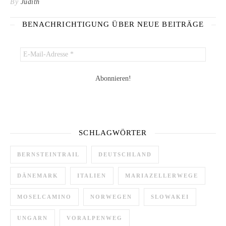
By
Judith
BENACHRICHTIGUNG ÜBER NEUE BEITRÄGE
SCHLAGWÖRTER
BERNSTEINTRAIL
DEUTSCHLAND
DÄNEMARK
ITALIEN
MARIAZELLERWEGE
MOSELCAMINO
NORWEGEN
SLOWAKEI
UNGARN
VORALPENWEG